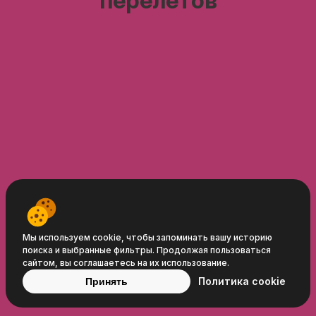
перелётов
Travelpayouts © 2008−2026
Условия
Политика
Политика
Мы используем cookie, чтобы запоминать вашу историю
поиска и выбранные фильтры. Продолжая пользоваться
обслуживания
конфиденциальности
cookie
сайтом, вы соглашаетесь на их использование.
Политика cookie
Принять